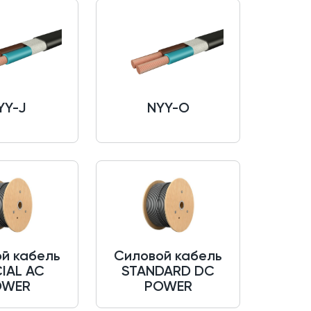
YY-J
NYY-O
й кабель
Силовой кабель
IAL AC
STANDARD DC
OWER
POWER