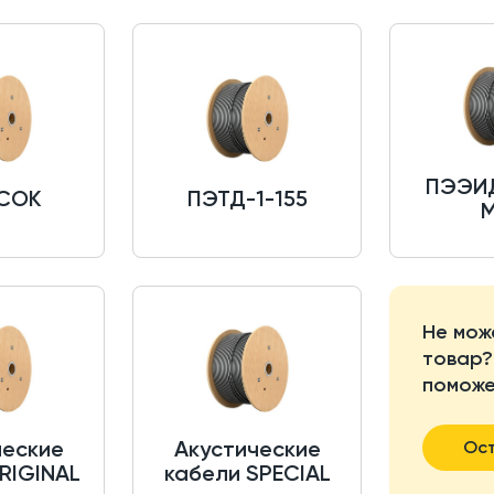
ПЭЭИД
СОК
ПЭТД-1-155
Не мож
товар?
поможе
ческие
Акустические
Ост
RIGINAL
кабели SPECIAL