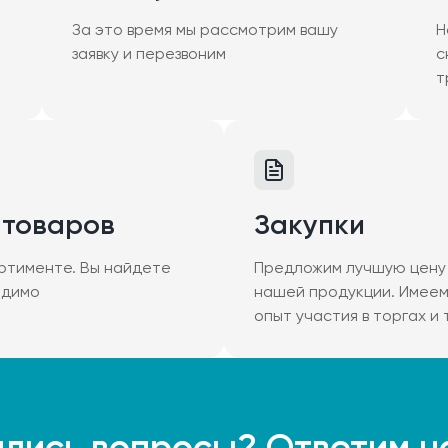
За это время мы рассмотрим вашу
Н
заявку и перезвоним
с
т
 товаров
Закупки
ртименте. Вы найдете
Предложим лучшую цену 
одимо
нашей продукции. Имее
опыт участия в торгах и
лись вопросы? Ответим н