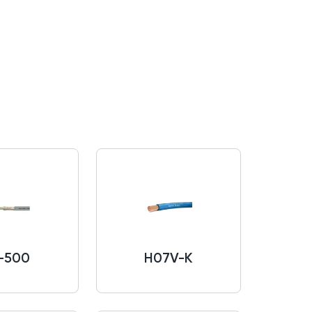
-500
H07V-K