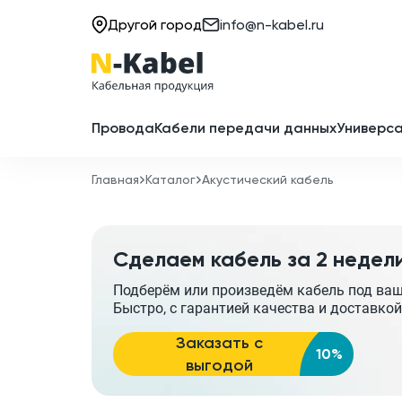
Другой город
info@n-kabel.ru
Провода
Кабели передачи данных
Универса
Главная
Каталог
Акустический кабель
Сделаем кабель за 2 недел
Подберём или произведём кабель под ва
Быстро, с гарантией качества и доставкой
Заказать с
10%
выгодой