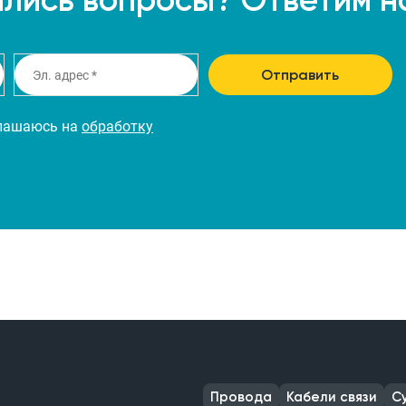
Отправить
глашаюсь на
обработку
Провода
Кабели связи
С