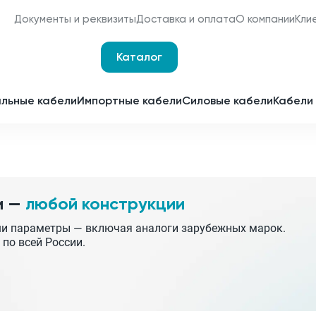
Документы и реквизиты
Доставка и оплата
О компании
Кли
Каталог
Оплата и доставка
Наши сертификаты
льные кабели
Импортные кабели
Силовые кабели
Кабели 
Мы являемся
поставщиками для
Срочное изготовление
отечественных
заводов-изготовителей
Принимаем заявки 24 часа 
сутки
и —
любой конструкции
Партнерство
Получить спецпредложен
ши параметры — включая аналоги зарубежных марок.
 по всей России.