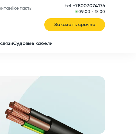
tel:+78007074176
ентам
Контакты
09:00 - 18:00
Заказать срочно
связи
Судовые кабели
в
ие