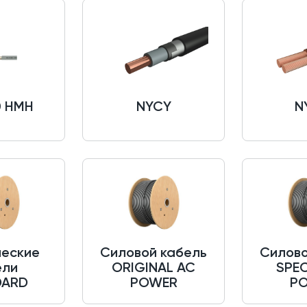
0 HMH
NYCY
N
ческие
Силовой кабель
Силово
ели
ORIGINAL AC
SPEC
DARD
POWER
P