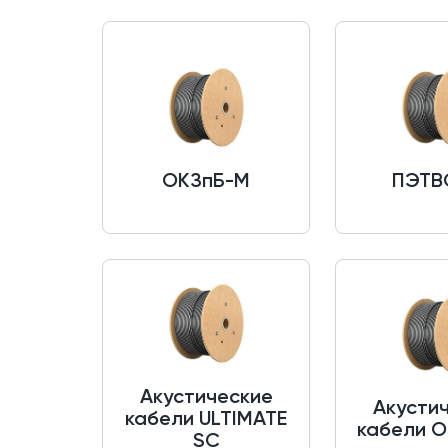
ОКЗпБ-М
ПЭТВ
Акустические
Акусти
кабели ULTIMATE
кабели O
SC