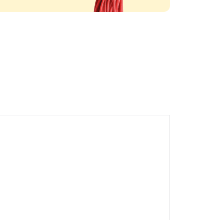
ВБбШв