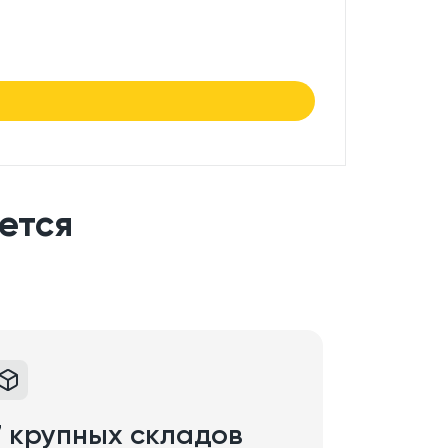
7.50
₽/
в нали
ется
7 крупных складов