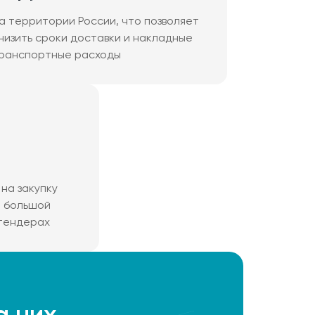
а территории России, что позволяет
низить сроки доставки и накладные
ранспортные расходы
на закупку
м большой
 тендерах
а них