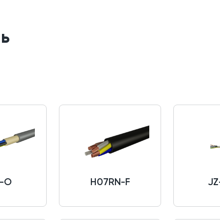
ль
-O
H07RN-F
JZ