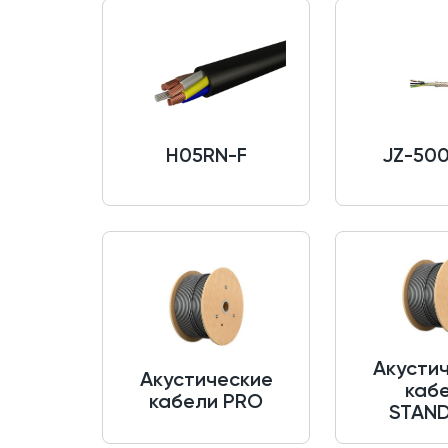
H05RN-F
JZ-50
Акусти
Акустические
каб
кабели PRO
STAN